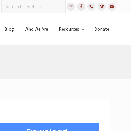
Search
Bef
this
website
Hea
Blog
Who We Are
Resources
Donate