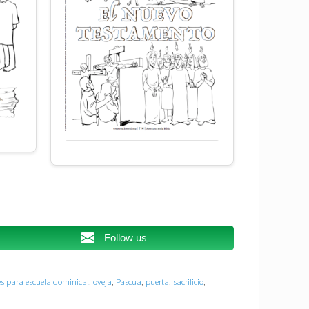
Follow us
es para escuela dominical
,
oveja
,
Pascua
,
puerta
,
sacrificio
,