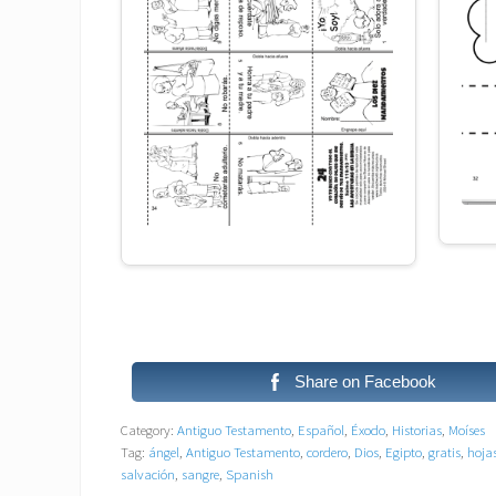
Share on Facebook
Category:
Antiguo Testamento
,
Español
,
Éxodo
,
Historias
,
Moíses
Tag:
ángel
,
Antiguo Testamento
,
cordero
,
Dios
,
Egipto
,
gratis
,
hoja
salvación
,
sangre
,
Spanish