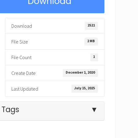
Download
2521
Download
2 MB
File Size
1
File Count
December 1, 2020
Create Date
July 15, 2025
Last Updated
Tags
▼
ángel
Antiguo Testamento