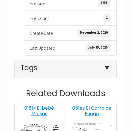
2 MB
File Size
1
File Count
December 2, 2020
Create Date
July 15, 2025
Last Updated
Tags
▼
Related Downloads
Antiguo Testamento
Belén
018M El bebé
051es El Carro de
Boz
cosecha
familia
Moíses
Fuego
familia de Cristo
fiel
gratis