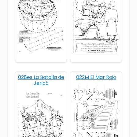
hambrez
hojas para colorear
hojas para imprimir
Lecciones biblicas para niños
materiales para escuela dominical
mujer
Noemí
pan
Rut
028es La Batalla de
022M El Mar Rojo
Jericó
Spanish