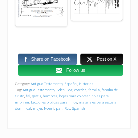
Share on Facebook
Post on X
Follow us
Category:
Antiguo Testamento
,
Español
,
Historias
Tag:
Antiguo Testamento
,
Belén
,
Boz
,
cosecha
,
familia
,
familia de
Cristo
,
fiel
,
gratis
,
hambrez
,
hojas para colorear
,
hojas para
imprimir
,
Lecciones biblicas para niños
,
materiales para escuela
dominical
,
mujer
,
Noemí
,
pan
,
Rut
,
Spanish