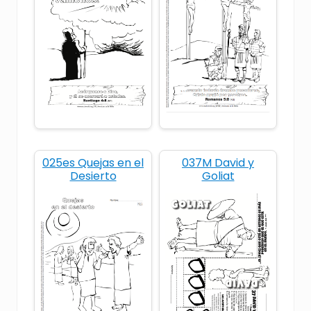
hojas para imprimir
israel
Josafat
Lecciones biblicas para niños
materiales para escuela dominical
miedo
milagro
rey
Spanish
025es Quejas en el
037M David y
Desierto
Goliat