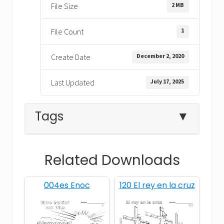
2 MB
File Size
1
File Count
December 2, 2020
Create Date
July 17, 2025
Last Updated
Tags
▼
Related Downloads
alabanza
batalla
Dios
004es Enoc
120 El rey en la cruz
enemigo
fe
gratis
guerra
hojas para colorear