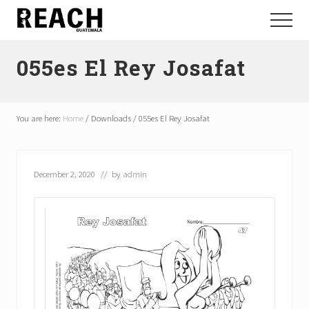
Menu
Skip
Skip
Menu
to
to
Reactivating
main
footer
and
055es El Rey Josafat
content
communicating
hope
in
Guatemala
You are here:
Home
/
Downloads
/
055es El Rey Josafat
December 2, 2020
// by
admin