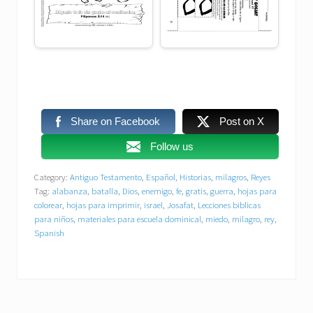
Share on Facebook
Post on X
Follow us
Category:
Antiguo Testamento
,
Español
,
Historias
,
milagros
,
Reyes
Tag:
alabanza
,
batalla
,
Dios
,
enemigo
,
fe
,
gratis
,
guerra
,
hojas para
colorear
,
hojas para imprimir
,
israel
,
Josafat
,
Lecciones biblicas
para niños
,
materiales para escuela dominical
,
miedo
,
milagro
,
rey
,
Spanish